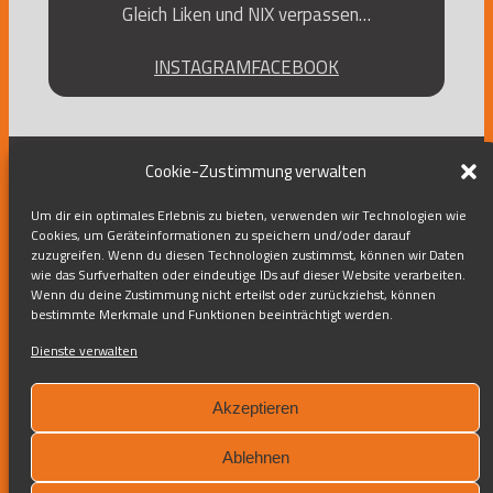
Gleich Liken und NIX verpassen…
INSTAGRAM
FACEBOOK
Cookie-Zustimmung verwalten
Brunnbauer GmbH
Um dir ein optimales Erlebnis zu bieten, verwenden wir Technologien wie
Cookies, um Geräteinformationen zu speichern und/oder darauf
Herbstheim 23
zuzugreifen. Wenn du diesen Technologien zustimmst, können wir Daten
wie das Surfverhalten oder eindeutige IDs auf dieser Website verarbeiten.
5251 Höhnhart
Wenn du deine Zustimmung nicht erteilst oder zurückziehst, können
07755 – 5137
bestimmte Merkmale und Funktionen beeinträchtigt werden.
l.brunnbauer@winet.at
Dienste verwalten
Über uns
Kontakt
Akzeptieren
Facebook
Instagram
Impressum
Ablehnen